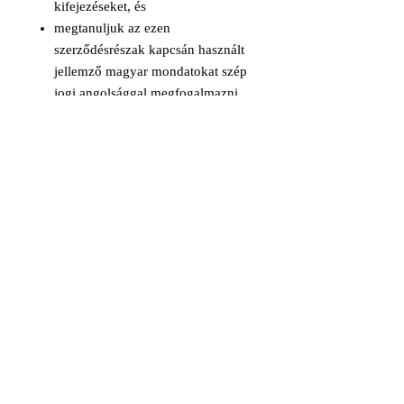
kifejezéseket, és
megtanuljuk az ezen
szerződésrészak kapcsán használt
jellemző magyar mondatokat szép
jogi angolsággal megfogalmazni.
A tanfolyamhoz minden résztvevő
kap egy 114 oldalas ekönyvet,
amelyet a tanfolyami jelentkezés és
befizetés után azonnal le is tölthet. A
könyvről itt olvashat bővebben:
https://hu.legalenglish.store/product-
page/terminology-of-contract-law-in-
use
A ZOOM-on tartott online
tanfolyamon 146 angol-amerikai
kifejezéssel fogunk megismerkedni,